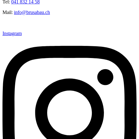
Tel:
041 832 14 58
Mail:
info@brusabau.ch
Instagram