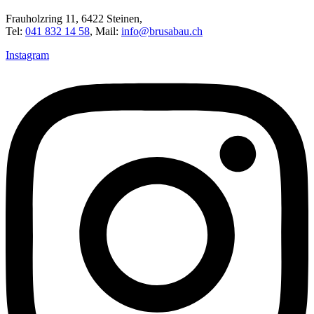
Frauholzring 11, 6422 Steinen,
Tel:
041 832 14 58
, Mail:
info@brusabau.ch
Instagram