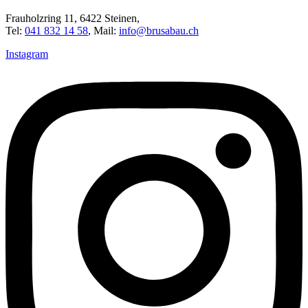
Frauholzring 11, 6422 Steinen,
Tel:
041 832 14 58
, Mail:
info@brusabau.ch
Instagram