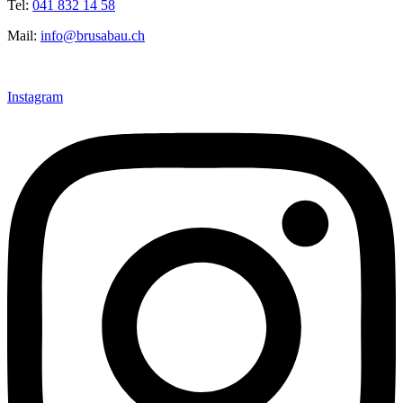
Tel:
041 832 14 58
Mail:
info@brusabau.ch
Instagram